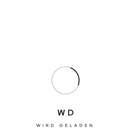
Robert Glanowski,
Spitalgasse 31/4, 1090 Wien,
Austria
W
D
WIRD GELADEN
Dienstleistungen