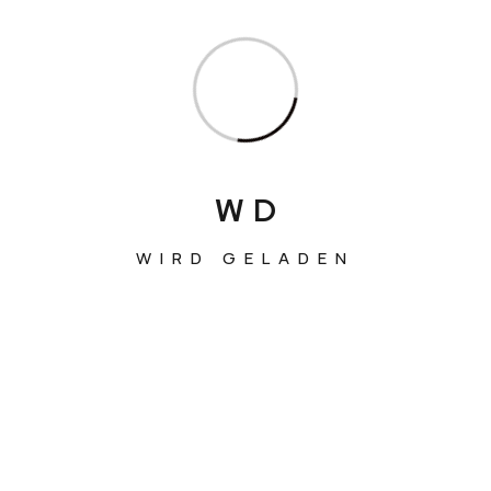
Lost your password?
W
D
WIRD GELADEN
Robert Glanowski,
Spitalgasse 31/4, 1090 Wien,
Austria