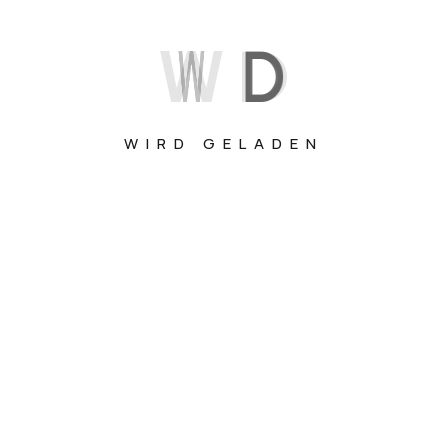
W
D
WIRD GELADEN