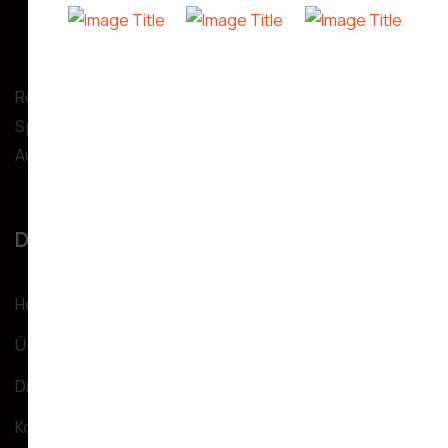
Robert Glanowski,
Spitalgasse 31/4, 1090 Wien,
Austria
Dienstleistungen
Heim
Über uns
Dienstleistungen
Kontakt